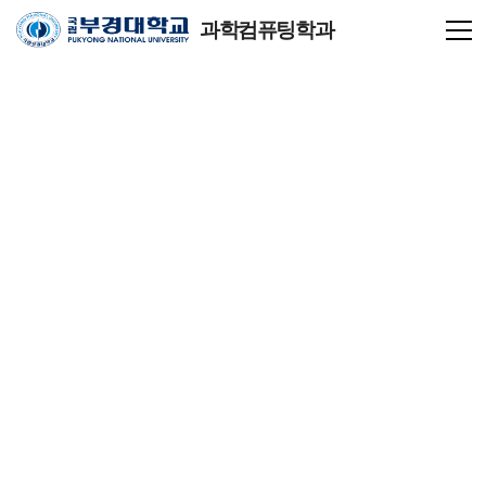
과학컴퓨팅학과