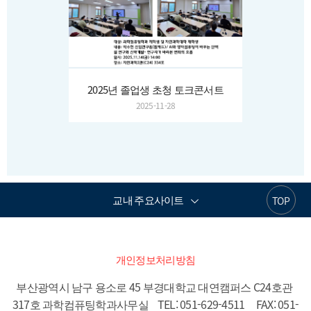
2025년 졸업생 초청 토크콘서트
2025-11-28
교내 주요사이트
TOP
개인정보처리방침
부산광역시 남구 용소로 45 부경대학교 대연캠퍼스 C24호관 
317호 과학컴퓨팅학과사무실    TEL: 051-629-4511     FAX: 051-