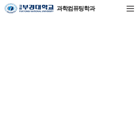
과학컴퓨팅학과