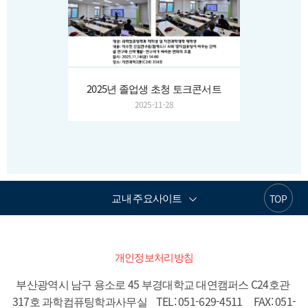
2025년 졸업생 초청 토크콘서트
2025-11-28
교내 주요사이트
TOP
개인정보처리방침
부산광역시 남구 용소로 45 부경대학교 대연캠퍼스 C24호관 
317호 과학컴퓨팅학과사무실    TEL: 051-629-4511     FAX: 051-