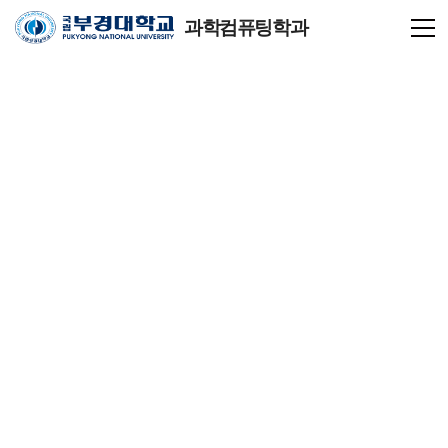
과학컴퓨팅학과