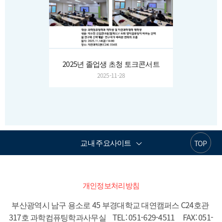
2025년 졸업생 초청 토크콘서트
2025-11-28
교내 주요사이트
TOP
개인정보처리방침
부산광역시 남구 용소로 45 부경대학교 대연캠퍼스 C24호관 
317호 과학컴퓨팅학과사무실    TEL: 051-629-4511     FAX: 051-