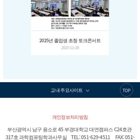
2025년 졸업생 초청 토크콘서트
2025-11-28
교내 주요사이트
TOP
개인정보처리방침
부산광역시 남구 용소로 45 부경대학교 대연캠퍼스 C24호관 
317호 과학컴퓨팅학과사무실    TEL: 051-629-4511     FAX: 051-