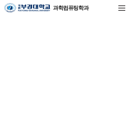
과학컴퓨팅학과